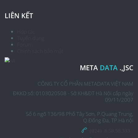
LIÊN KẾT
Hợp tác
Tuyển dụng
Forum
Chính sách bảo mật
META
DATA
.,JSC
CÔNG TY CỔ PHẦN METADATA VIỆT NAM
ĐKKD số: 0103020508 - Sở KH&ĐT Hà Nội cấp ngày
09/11/2007
Số 6 ngõ 136/98 Phố Tây Sơn, P.Quang Trung,
Q.Đống Đa, TP.Hà nội
(024) 8.58.58.333