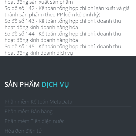
hoạt động sản xuất sản phẩm
Sơ đồ số 142 - Kế toán tổng hợp chi phí sản xuất và giá
thành sản phẩm (theo PP kiểm kê định kỳ)
Sơ đồ số 143 - Kế toán tổng hợp chi phí, doanh thu
hoạt động kinh doanh hàng hóa
Sơ đồ số 144 - Kế toán tổng hợp chi phí, doanh thu
hoạt động kinh doanh hàng hóa
Sơ đồ số 145 - Kế toán tổng hợp chi phí, doanh thu
hoạt động kinh doanh dịch vụ
SẢN PHẨM
DỊCH VỤ
Phần mềm Kế toán MetaData
Phần mềm Bán hàng
Phần mềm Tiền điện nước
Hóa đơn điện tử