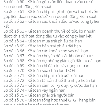
Sơ đồ số 60 - Kế toán góp vốn liên doanh vào cơ sở
kinh doanh đồng kiểm soát
Sơ đồ số 61 - Kế toán chi phí, lợi nhuận và thu hồi vốn
góp liên doanh vào cơ sở kinh doanh đồng kiểm soát
Sơ đồ số 62 - Kế toán các khoản đầu tư vào công ty liên
kết
Sơ đồ số 63 - Kế toán doanh thu về cổ tức, lợi nhuận
được chia từ hoạt động đầu tư vào công ty liên kết
Sơ đồ số 64 - Kế toán mua trái phiếu dài hạn
Sơ đồ số 65 - Kế toán bán trái phiếu dài hạn
Sơ đồ số 66 - Kế toán các khoản cho vay dài hạn
Sơ đồ số 67 - Kế toán chuyển đổi các khoản đầu tư
Sơ đồ số 68 - Kế toán dự phòng giảm giá đầu tư dài hạn
Sơ đồ số 69 - Kế toán chi đầu tư xây dựng cơ bản
Sơ đồ số 70 - Kế toán sửa chữa lớn TSCĐ
Sơ đồ số 71 - Kế toán chi phí trả trước dài hạn
Sơ đồ số 72 - Kế toán tài sản thuế thu nhập hoãn lại
Sơ đồ số 73 - Kế toán cầm cố, ký quỹ, ký cược dài hạn
Sơ đồ số 74 - Kế toán vay ngắn hạn
Sơ đồ số 75 - Kế toán phải trả người bán
Sơ đồ số 76 - Kế toán tổng hợp thuế GTGT hàng bán
nội địa phải nộp ngân sách nhà nước