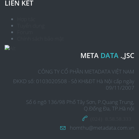
LIÊN KẾT
Hợp tác
Tuyển dụng
Forum
Chính sách bảo mật
META
DATA
.,JSC
CÔNG TY CỔ PHẦN METADATA VIỆT NAM
ĐKKD số: 0103020508 - Sở KH&ĐT Hà Nội cấp ngày
09/11/2007
Số 6 ngõ 136/98 Phố Tây Sơn, P.Quang Trung,
Q.Đống Đa, TP.Hà nội
(024) 8.58.58.333
homthu@metadata.com.vn