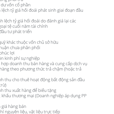
g dư vốn cổ phần
lệch tỷ giá hối đoái phát sinh giai đoạn đầu
 lệch tỷ giá hối đoái do đánh giá lại các
oại tệ cuối năm tài chính
đầu tư phát triển
 quỹ khác thuộc vốn chủ sở hữu
 nhuận chưa phân phối
phúc lợi
ồn kinh phí sự nghiệp
g hợp doanh thu bán hàng và cung cấp dịch vụ
 hàng theo phương thức trả chậm (hoặc trả
nh thu cho thuê hoạt động bất động sản đầu
trừ)
nh thu xuất hàng để biếu tặng
ết khấu thương mại (Doanh nghiệp áp dụng PP
m giá hàng bán
í nguyên liệu, vật liệu trực tiếp