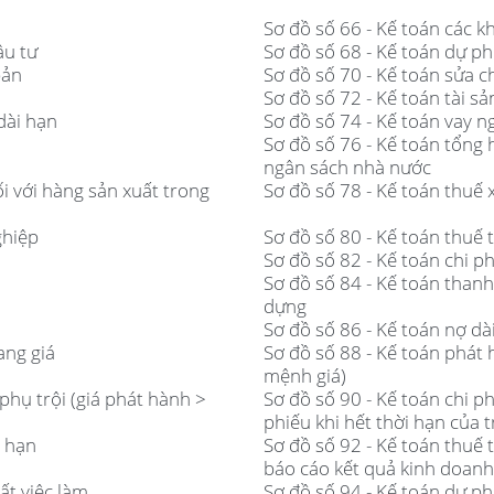
Sơ đồ số 66 - Kế toán các k
ầu tư
Sơ đồ số 68 - Kế toán dự ph
bản
Sơ đồ số 70 - Kế toán sửa 
Sơ đồ số 72 - Kế toán tài s
dài hạn
Sơ đồ số 74 - Kế toán vay 
Sơ đồ số 76 - Kế toán tổng
ngân sách nhà nước
ối với hàng sản xuất trong
Sơ đồ số 78 - Kế toán thuế 
ghiệp
Sơ đồ số 80 - Kế toán thuế
Sơ đồ số 82 - Kế toán chi ph
Sơ đồ số 84 - Kế toán than
dựng
Sơ đồ số 86 - Kế toán nợ dà
ang giá
Sơ đồ số 88 - Kế toán phát 
mệnh giá)
phụ trội (giá phát hành >
Sơ đồ số 90 - Kế toán chi ph
phiếu khi hết thời hạn của t
i hạn
Sơ đồ số 92 - Kế toán thuế 
báo cáo kết quả kinh doanh
ất việc làm
Sơ đồ số 94 - Kế toán dự ph