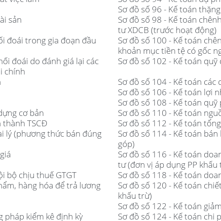
Sơ đồ số 96 - Kế toán thặn
ài sản
Sơ đồ số 98 - Kế toán chênh 
tư XDCB (trước hoạt động)
hối đoái trong gia đoạn đầu
Sơ đồ số 100 - Kế toán chênh
khoản mục tiền tệ có gốc ng
hối đoái do đánh giá lại các
Sơ đồ số 102 - Kế toán quỹ 
i chính
h
Sơ đồ số 104 - Kế toán các
Sơ đồ số 106 - Kế toán lợi
Sơ đồ số 108 - Kế toán quỹ 
 dựng cơ bản
Sơ đồ số 110 - Kế toán ngu
nh thành TSCĐ
Sơ đồ số 112 - Kế toán tổn
ại lý (phương thức bán đúng
Sơ đồ số 114 - Kế toán bán
góp)
giá
Sơ đồ số 116 - Kế toán doa
tư (đơn vị áp dụng PP khấu 
ội bộ chịu thuế GTGT
Sơ đồ số 118 - Kế toán doa
hẩm, hàng hóa để trả lương
Sơ đồ số 120 - Kế toán chi
khấu trừ)
Sơ đồ số 122 - Kế toán giả
 pháp kiểm kê định kỳ
Sơ đồ số 124 - Kế toán chi ph