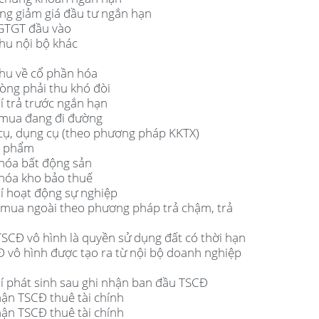
òng giảm giá đầu tư ngắn hạn
 GTGT đầu vào
thu nội bộ khác
thu về cổ phần hóa
hòng phải thu khó đòi
hí trả trước ngắn hạn
 mua đang đi đường
 cụ, dụng cụ (theo phương pháp KKTX)
h phẩm
 hóa bất động sản
 hóa kho bảo thuế
hí hoạt động sự nghiệp
 mua ngoài theo phương pháp trả chậm, trả
TSCĐ vô hình là quyền sử dụng đất có thời hạn
Đ vô hình được tạo ra từ nội bộ doanh nghiệp
hí phát sinh sau ghi nhận ban đầu TSCĐ
hận TSCĐ thuê tài chính
hận TSCĐ thuê tài chính