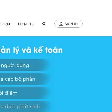
 TRỢ
LIÊN HỆ
SIGN IN