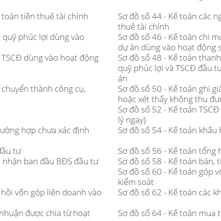
toán tiền thuê tài chính
Sơ đồ số 44 - Kế toán các n
thuê tài chính
 quỹ phúc lợi dùng vào
Sơ đồ số 46 - Kế toán chi 
dự án dùng vào hoạt động s
n TSCĐ dùng vào hoạt động
Sơ đồ số 48 - Kế toán tha
quỹ phúc lợi và TSCĐ đầu t
án
h chuyển thành công cụ,
Sơ đồ số 50 - Kế toán ghi 
hoặc xét thấy không thu được
Sơ đồ số 52 - Kế toán TSCĐ 
lý ngay)
trường hợp chưa xác định
Sơ đồ số 54 - Kế toán khấu
đầu tư
Sơ đồ số 56 - Kế toán tổng 
hi nhận ban đầu BĐS đầu tư
Sơ đồ số 58 - Kế toán bán, 
Sơ đồ số 60 - Kế toán góp 
kiểm soát
u hồi vốn góp liên doanh vào
Sơ đồ số 62 - Kế toán các k
i nhuận được chia từ hoạt
Sơ đồ số 64 - Kế toán mua t