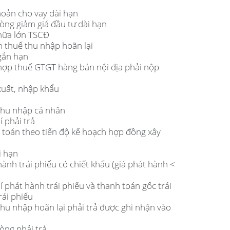
hoản cho vay dài hạn
òng giảm giá đầu tư dài hạn
chữa lớn TSCĐ
ản thuế thu nhập hoãn lại
ngắn hạn
 hợp thuế GTGT hàng bán nội địa phải nộp
xuất, nhập khẩu
 thu nhập cá nhân
í phải trả
h toán theo tiến độ kế hoạch hợp đồng xây
i hạn
hành trái phiếu có chiết khấu (giá phát hành <
í phát hành trái phiếu và thanh toán gốc trái
rái phiếu
thu nhập hoãn lại phải trả được ghi nhận vào
òng phải trả