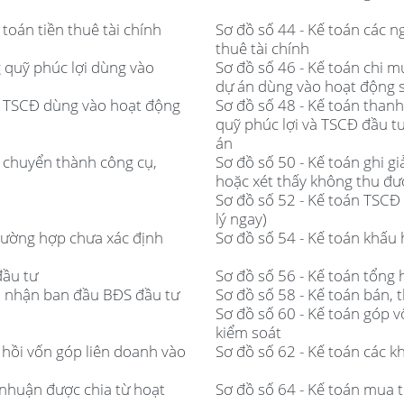
toán tiền thuê tài chính
Sơ đồ số 44 - Kế toán các n
thuê tài chính
 quỹ phúc lợi dùng vào
Sơ đồ số 46 - Kế toán chi 
dự án dùng vào hoạt động s
n TSCĐ dùng vào hoạt động
Sơ đồ số 48 - Kế toán tha
quỹ phúc lợi và TSCĐ đầu t
án
h chuyển thành công cụ,
Sơ đồ số 50 - Kế toán ghi 
hoặc xét thấy không thu được
Sơ đồ số 52 - Kế toán TSCĐ 
lý ngay)
trường hợp chưa xác định
Sơ đồ số 54 - Kế toán khấu
đầu tư
Sơ đồ số 56 - Kế toán tổng 
hi nhận ban đầu BĐS đầu tư
Sơ đồ số 58 - Kế toán bán, 
Sơ đồ số 60 - Kế toán góp 
kiểm soát
u hồi vốn góp liên doanh vào
Sơ đồ số 62 - Kế toán các k
i nhuận được chia từ hoạt
Sơ đồ số 64 - Kế toán mua t