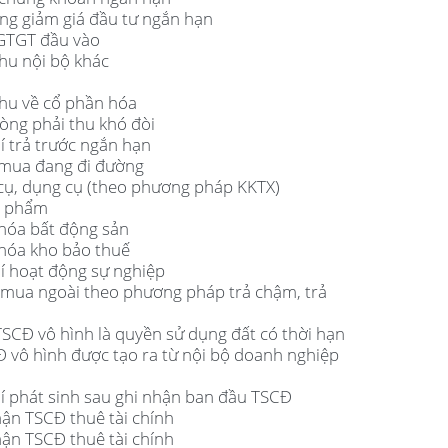
òng giảm giá đầu tư ngắn hạn
 GTGT đầu vào
thu nội bộ khác
thu về cổ phần hóa
hòng phải thu khó đòi
hí trả trước ngắn hạn
 mua đang đi đường
 cụ, dụng cụ (theo phương pháp KKTX)
h phẩm
 hóa bất động sản
 hóa kho bảo thuế
hí hoạt động sự nghiệp
 mua ngoài theo phương pháp trả chậm, trả
TSCĐ vô hình là quyền sử dụng đất có thời hạn
Đ vô hình được tạo ra từ nội bộ doanh nghiệp
hí phát sinh sau ghi nhận ban đầu TSCĐ
hận TSCĐ thuê tài chính
hận TSCĐ thuê tài chính