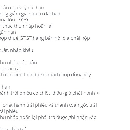
hoản cho vay dài hạn
òng giảm giá đầu tư dài hạn
chữa lớn TSCĐ
ản thuế thu nhập hoãn lại
ngắn hạn
 hợp thuế GTGT hàng bán nội địa phải nộp
xuất, nhập khẩu
 thu nhập cá nhân
í phải trả
h toán theo tiến độ kế hoạch hợp đồng xây
i hạn
hành trái phiếu có chiết khấu (giá phát hành <
í phát hành trái phiếu và thanh toán gốc trái
rái phiếu
thu nhập hoãn lại phải trả được ghi nhận vào
òng phải trả