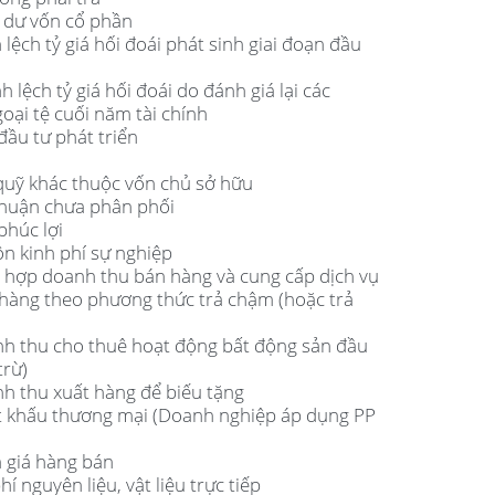
g dư vốn cổ phần
lệch tỷ giá hối đoái phát sinh giai đoạn đầu
 lệch tỷ giá hối đoái do đánh giá lại các
oại tệ cuối năm tài chính
đầu tư phát triển
 quỹ khác thuộc vốn chủ sở hữu
 nhuận chưa phân phối
phúc lợi
ồn kinh phí sự nghiệp
g hợp doanh thu bán hàng và cung cấp dịch vụ
 hàng theo phương thức trả chậm (hoặc trả
nh thu cho thuê hoạt động bất động sản đầu
trừ)
nh thu xuất hàng để biếu tặng
ết khấu thương mại (Doanh nghiệp áp dụng PP
m giá hàng bán
í nguyên liệu, vật liệu trực tiếp