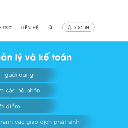
 TRỢ
LIÊN HỆ
SIGN IN