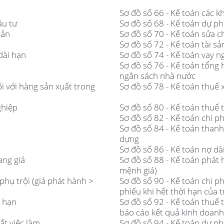
Sơ đồ số 66 - Kế toán các k
ầu tư
Sơ đồ số 68 - Kế toán dự ph
bản
Sơ đồ số 70 - Kế toán sửa 
Sơ đồ số 72 - Kế toán tài s
dài hạn
Sơ đồ số 74 - Kế toán vay 
Sơ đồ số 76 - Kế toán tổng
ngân sách nhà nước
ối với hàng sản xuất trong
Sơ đồ số 78 - Kế toán thuế 
ghiệp
Sơ đồ số 80 - Kế toán thuế
Sơ đồ số 82 - Kế toán chi ph
Sơ đồ số 84 - Kế toán than
dựng
Sơ đồ số 86 - Kế toán nợ dà
ang giá
Sơ đồ số 88 - Kế toán phát 
mệnh giá)
phụ trội (giá phát hành >
Sơ đồ số 90 - Kế toán chi ph
phiếu khi hết thời hạn của t
i hạn
Sơ đồ số 92 - Kế toán thuế 
báo cáo kết quả kinh doanh
ất việc làm
Sơ đồ số 94 - Kế toán dự ph