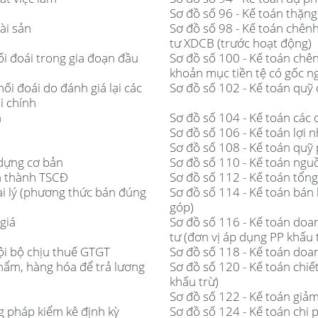
Sơ đồ số 96 - Kế toán thặn
ài sản
Sơ đồ số 98 - Kế toán chênh 
tư XDCB (trước hoạt động)
hối đoái trong gia đoạn đầu
Sơ đồ số 100 - Kế toán chênh
khoản mục tiền tệ có gốc ng
hối đoái do đánh giá lại các
Sơ đồ số 102 - Kế toán quỹ 
i chính
h
Sơ đồ số 104 - Kế toán các
Sơ đồ số 106 - Kế toán lợi
Sơ đồ số 108 - Kế toán quỹ 
 dựng cơ bản
Sơ đồ số 110 - Kế toán ngu
nh thành TSCĐ
Sơ đồ số 112 - Kế toán tổn
ại lý (phương thức bán đúng
Sơ đồ số 114 - Kế toán bán
góp)
giá
Sơ đồ số 116 - Kế toán doa
tư (đơn vị áp dụng PP khấu 
ội bộ chịu thuế GTGT
Sơ đồ số 118 - Kế toán doa
hẩm, hàng hóa để trả lương
Sơ đồ số 120 - Kế toán chi
khấu trừ)
Sơ đồ số 122 - Kế toán giả
 pháp kiểm kê định kỳ
Sơ đồ số 124 - Kế toán chi ph