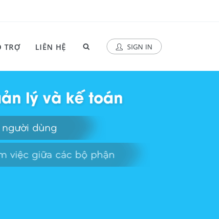
 TRỢ
LIÊN HỆ
SIGN IN