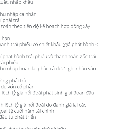
xuất, nhập khẩu
 thu nhập cá nhân
í phải trả
h toán theo tiến độ kế hoạch hợp đồng xây
i hạn
hành trái phiếu có chiết khấu (giá phát hành <
í phát hành trái phiếu và thanh toán gốc trái
rái phiếu
thu nhập hoãn lại phải trả được ghi nhận vào
òng phải trả
g dư vốn cổ phần
lệch tỷ giá hối đoái phát sinh giai đoạn đầu
 lệch tỷ giá hối đoái do đánh giá lại các
oại tệ cuối năm tài chính
đầu tư phát triển
 quỹ khác thuộc vốn chủ sở hữu