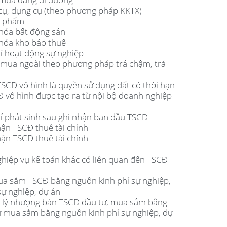
 cụ, dụng cụ (theo phương pháp KKTX)
h phẩm
 hóa bất động sản
 hóa kho bảo thuế
hí hoạt động sự nghiệp
 mua ngoài theo phương pháp trả chậm, trả
TSCĐ vô hình là quyền sử dụng đất có thời hạn
Đ vô hình được tạo ra từ nội bộ doanh nghiệp
hí phát sinh sau ghi nhận ban đầu TSCĐ
hận TSCĐ thuê tài chính
hận TSCĐ thuê tài chính
ghiệp vụ kế toán khác có liên quan đến TSCĐ
mua sắm TSCĐ bằng nguồn kinh phí sự nghiệp,
ự nghiệp, dự án
nh lý nhượng bán TSCĐ đầu tư, mua sắm bằng
ư mua sắm bằng nguồn kinh phí sự nghiệp, dự