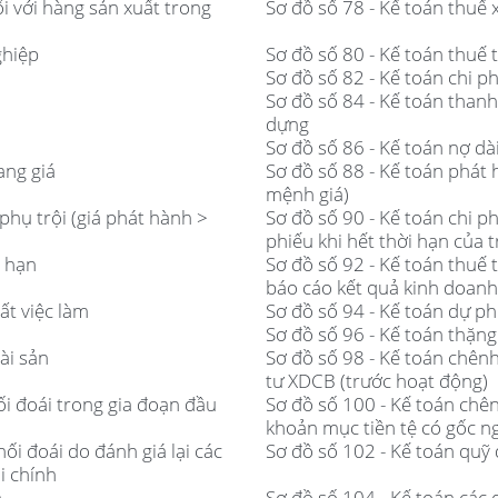
ối với hàng sản xuất trong
Sơ đồ số 78 - Kế toán thuế 
ghiệp
Sơ đồ số 80 - Kế toán thuế
Sơ đồ số 82 - Kế toán chi ph
Sơ đồ số 84 - Kế toán than
dựng
Sơ đồ số 86 - Kế toán nợ dà
ang giá
Sơ đồ số 88 - Kế toán phát 
mệnh giá)
phụ trội (giá phát hành >
Sơ đồ số 90 - Kế toán chi ph
phiếu khi hết thời hạn của t
i hạn
Sơ đồ số 92 - Kế toán thuế 
báo cáo kết quả kinh doanh
ất việc làm
Sơ đồ số 94 - Kế toán dự ph
Sơ đồ số 96 - Kế toán thặn
ài sản
Sơ đồ số 98 - Kế toán chênh 
tư XDCB (trước hoạt động)
hối đoái trong gia đoạn đầu
Sơ đồ số 100 - Kế toán chênh
khoản mục tiền tệ có gốc ng
hối đoái do đánh giá lại các
Sơ đồ số 102 - Kế toán quỹ 
i chính
h
Sơ đồ số 104 - Kế toán các