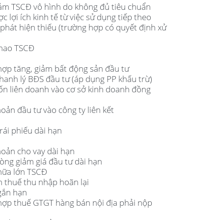
giảm TSCĐ vô hình do không đủ tiêu chuẩn
 lợi ích kinh tế từ việc sử dụng tiếp theo
phát hiện thiếu (trường hợp có quyết định xử
 hao TSCĐ
hợp tăng, giảm bất động sản đầu tư
thanh lý BĐS đầu tư (áp dụng PP khấu trừ)
vốn liên doanh vào cơ sở kinh doanh đồng
hoản đầu tư vào công ty liên kết
rái phiếu dài hạn
hoản cho vay dài hạn
òng giảm giá đầu tư dài hạn
chữa lớn TSCĐ
ản thuế thu nhập hoãn lại
ngắn hạn
 hợp thuế GTGT hàng bán nội địa phải nộp