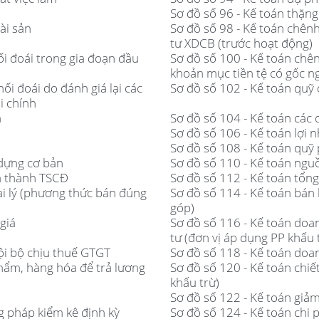
Sơ đồ số 96 - Kế toán thặn
ài sản
Sơ đồ số 98 - Kế toán chênh 
tư XDCB (trước hoạt động)
hối đoái trong gia đoạn đầu
Sơ đồ số 100 - Kế toán chênh
khoản mục tiền tệ có gốc ng
hối đoái do đánh giá lại các
Sơ đồ số 102 - Kế toán quỹ 
i chính
h
Sơ đồ số 104 - Kế toán các
Sơ đồ số 106 - Kế toán lợi
Sơ đồ số 108 - Kế toán quỹ 
 dựng cơ bản
Sơ đồ số 110 - Kế toán ngu
nh thành TSCĐ
Sơ đồ số 112 - Kế toán tổn
ại lý (phương thức bán đúng
Sơ đồ số 114 - Kế toán bán
góp)
giá
Sơ đồ số 116 - Kế toán doa
tư (đơn vị áp dụng PP khấu 
ội bộ chịu thuế GTGT
Sơ đồ số 118 - Kế toán doa
hẩm, hàng hóa để trả lương
Sơ đồ số 120 - Kế toán chi
khấu trừ)
Sơ đồ số 122 - Kế toán giả
 pháp kiểm kê định kỳ
Sơ đồ số 124 - Kế toán chi ph