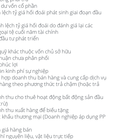
g dư vốn cổ phần
lệch tỷ giá hối đoái phát sinh giai đoạn đầu
 lệch tỷ giá hối đoái do đánh giá lại các
oại tệ cuối năm tài chính
đầu tư phát triển
 quỹ khác thuộc vốn chủ sở hữu
 nhuận chưa phân phối
phúc lợi
ồn kinh phí sự nghiệp
g hợp doanh thu bán hàng và cung cấp dịch vụ
 hàng theo phương thức trả chậm (hoặc trả
nh thu cho thuê hoạt động bất động sản đầu
trừ)
nh thu xuất hàng để biếu tặng
ết khấu thương mại (Doanh nghiệp áp dụng PP
m giá hàng bán
í nguyên liệu, vật liệu trực tiếp