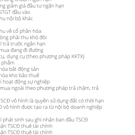
òng giảm giá đầu tư ngắn hạn
 GTGT đầu vào
thu nội bộ khác
thu về cổ phần hóa
hòng phải thu khó đòi
hí trả trước ngắn hạn
 mua đang đi đường
 cụ, dụng cụ (theo phương pháp KKTX)
h phẩm
 hóa bất động sản
 hóa kho bảo thuế
hí hoạt động sự nghiệp
 mua ngoài theo phương pháp trả chậm, trả
TSCĐ vô hình là quyền sử dụng đất có thời hạn
Đ vô hình được tạo ra từ nội bộ doanh nghiệp
hí phát sinh sau ghi nhận ban đầu TSCĐ
hận TSCĐ thuê tài chính
hận TSCĐ thuê tài chính