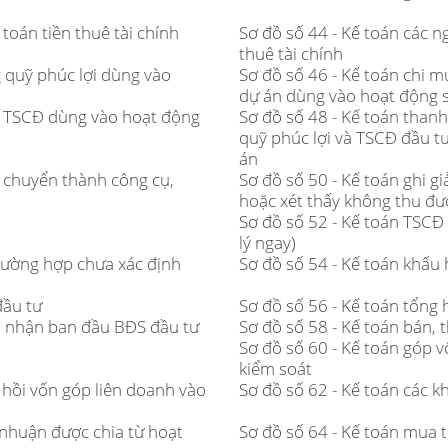
toán tiền thuê tài chính
Sơ đồ số 44 - Kế toán các n
thuê tài chính
 quỹ phúc lợi dùng vào
Sơ đồ số 46 - Kế toán chi 
dự án dùng vào hoạt động s
n TSCĐ dùng vào hoạt động
Sơ đồ số 48 - Kế toán tha
quỹ phúc lợi và TSCĐ đầu t
án
h chuyển thành công cụ,
Sơ đồ số 50 - Kế toán ghi 
hoặc xét thấy không thu được
Sơ đồ số 52 - Kế toán TSCĐ 
lý ngay)
trường hợp chưa xác định
Sơ đồ số 54 - Kế toán khấu
đầu tư
Sơ đồ số 56 - Kế toán tổng 
hi nhận ban đầu BĐS đầu tư
Sơ đồ số 58 - Kế toán bán, 
Sơ đồ số 60 - Kế toán góp 
kiểm soát
u hồi vốn góp liên doanh vào
Sơ đồ số 62 - Kế toán các k
i nhuận được chia từ hoạt
Sơ đồ số 64 - Kế toán mua t