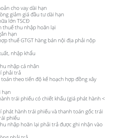
hoản cho vay dài hạn
òng giảm giá đầu tư dài hạn
chữa lớn TSCĐ
ản thuế thu nhập hoãn lại
ngắn hạn
 hợp thuế GTGT hàng bán nội địa phải nộp
xuất, nhập khẩu
 thu nhập cá nhân
í phải trả
h toán theo tiến độ kế hoạch hợp đồng xây
i hạn
hành trái phiếu có chiết khấu (giá phát hành <
í phát hành trái phiếu và thanh toán gốc trái
rái phiếu
thu nhập hoãn lại phải trả được ghi nhận vào
òng phải trả