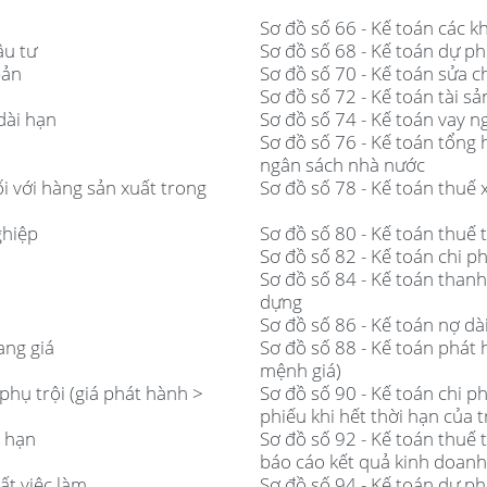
Sơ đồ số 66 - Kế toán các k
ầu tư
Sơ đồ số 68 - Kế toán dự ph
bản
Sơ đồ số 70 - Kế toán sửa 
Sơ đồ số 72 - Kế toán tài s
dài hạn
Sơ đồ số 74 - Kế toán vay 
Sơ đồ số 76 - Kế toán tổng
ngân sách nhà nước
ối với hàng sản xuất trong
Sơ đồ số 78 - Kế toán thuế 
ghiệp
Sơ đồ số 80 - Kế toán thuế
Sơ đồ số 82 - Kế toán chi ph
Sơ đồ số 84 - Kế toán than
dựng
Sơ đồ số 86 - Kế toán nợ dà
ang giá
Sơ đồ số 88 - Kế toán phát 
mệnh giá)
phụ trội (giá phát hành >
Sơ đồ số 90 - Kế toán chi ph
phiếu khi hết thời hạn của t
i hạn
Sơ đồ số 92 - Kế toán thuế 
báo cáo kết quả kinh doanh
ất việc làm
Sơ đồ số 94 - Kế toán dự ph