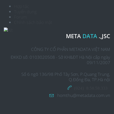
Hợp tác
Tuyển dụng
Forum
Chính sách bảo mật
META
DATA
.,JSC
CÔNG TY CỔ PHẦN METADATA VIỆT NAM
ĐKKD số: 0103020508 - Sở KH&ĐT Hà Nội cấp ngày
09/11/2007
Số 6 ngõ 136/98 Phố Tây Sơn, P.Quang Trung,
Q.Đống Đa, TP.Hà nội
(024) 8.58.58.333
homthu@metadata.com.vn