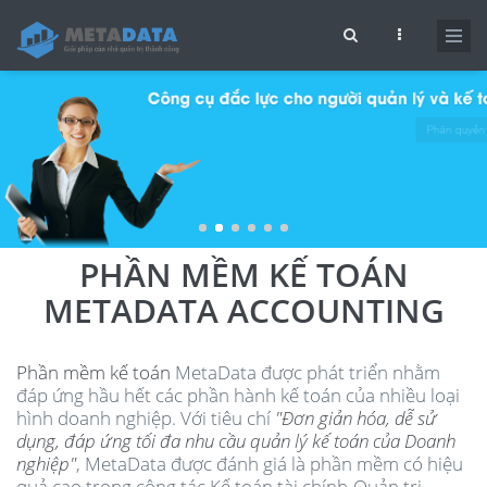
Nhảy đến nội dung
Biểu mẫu tìm kiếm
PHẦN MỀM KẾ TOÁN
METADATA ACCOUNTING
Phần mềm kế toán
MetaData được phát triển nhằm
đáp ứng hầu hết các phần hành kế toán của nhiều loại
hình doanh nghiệp. Với tiêu chí
"Đơn giản hóa, dễ sử
dụng, đáp ứng tối đa nhu cầu quản lý kế toán của Doanh
nghiệp"
, MetaData được đánh giá là phần mềm có hiệu
quả cao trong công tác Kế toán tài chính-Quản trị