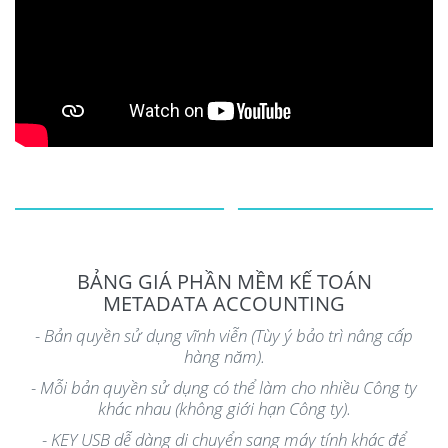
BẢNG GIÁ PHẦN MỀM KẾ TOÁN
METADATA ACCOUNTING
- Bản quyền sử dụng vĩnh viễn (Tùy ý bảo trì nâng cấp
hàng năm).
- Mỗi bản quyền sử dụng có thể làm cho nhiều Công ty
khác nhau (không giới hạn Công ty).
- KEY USB dễ dàng di chuyển sang máy tính khác để