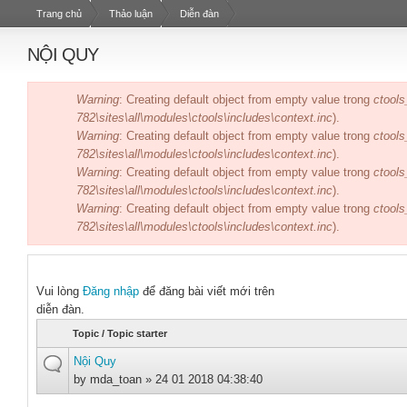
Trang chủ
Thảo luận
Diễn đàn
NỘI QUY
Thông báo lỗi
Warning
: Creating default object from empty value trong
ctools
782\sites\all\modules\ctools\includes\context.inc
).
Warning
: Creating default object from empty value trong
ctools
782\sites\all\modules\ctools\includes\context.inc
).
Warning
: Creating default object from empty value trong
ctools
782\sites\all\modules\ctools\includes\context.inc
).
Warning
: Creating default object from empty value trong
ctools
782\sites\all\modules\ctools\includes\context.inc
).
Vui lòng
Đăng nhập
để đăng bài viết mới trên
diễn đàn.
Topic / Topic starter
Nội Quy
by
mda_toan
» 24 01 2018 04:38:40